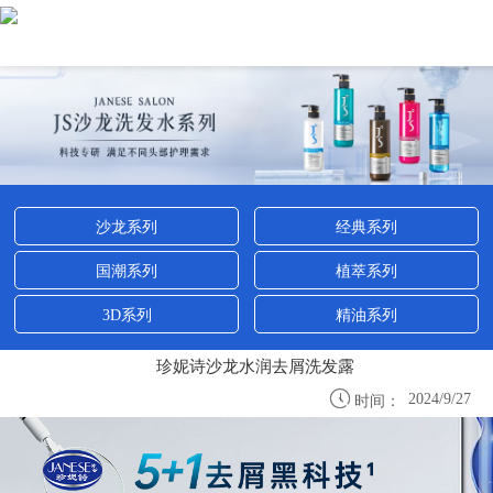
沙龙系列
经典系列
国潮系列
植萃系列
3D系列
精油系列
珍妮诗沙龙水润去屑洗发露

2024/9/27
时间：