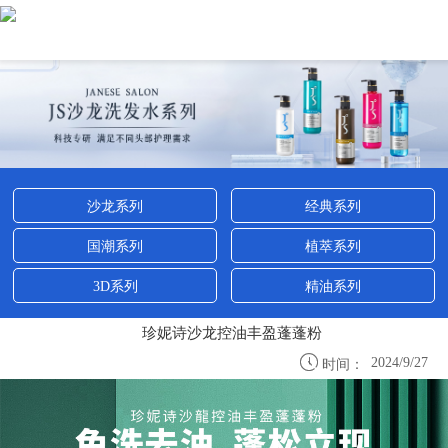
沙龙系列
经典系列
国潮系列
植萃系列
3D系列
精油系列
珍妮诗沙龙控油丰盈蓬蓬粉

2024/9/27
时间：