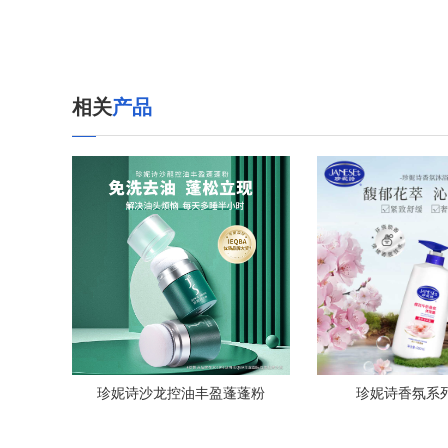
相关
产品
珍妮诗沙龙控油丰盈蓬蓬粉
珍妮诗香氛系