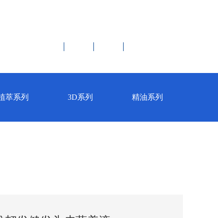




伪辨别
联系我们
English
植萃系列
3D系列
精油系列