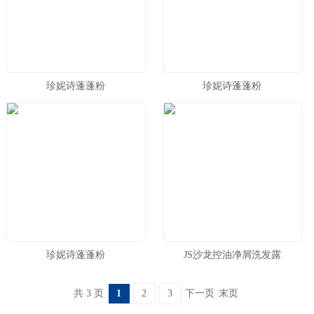
珍妮诗蓬蓬粉
珍妮诗蓬蓬粉
珍妮诗蓬蓬粉
JS沙龙控油净屑洗发露
共 3 页
1
2
3
下一页
末页