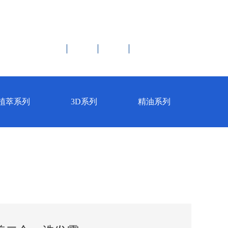




伪辨别
联系我们
English
植萃系列
3D系列
精油系列