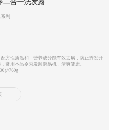
养二合一洗发露
典系列
，配方性质温和，营养成分能有效去屑，防止秀发开
损，常用本品令秀发顺滑易梳，清爽健康。
g//760g
买