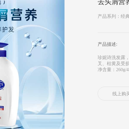
去头屑营
产品系列：经
产品描述:
珍妮诗洗发露
叉、枯黄及受
净含量：260g/430
线上购