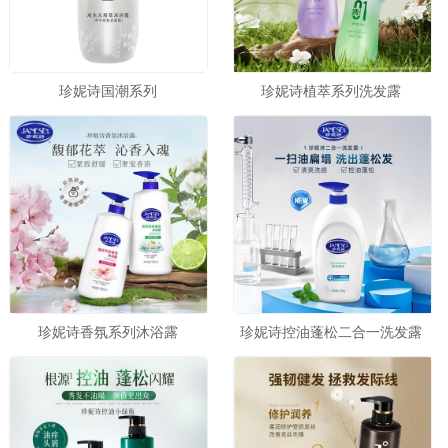
珍妮诗国潮系列
珍妮诗植萃系列洗发露
珍妮诗香氛系列沐浴露
珍妮诗控油蓬松二合一洗发露