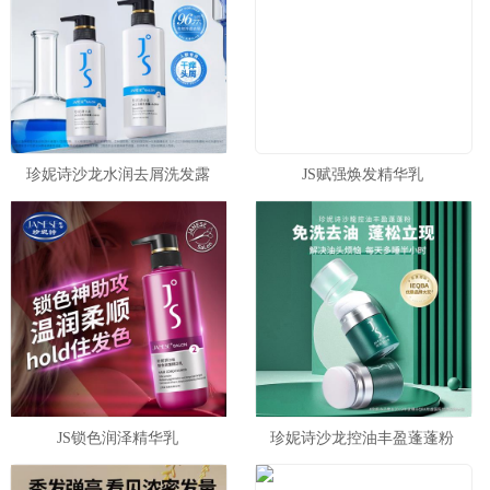
珍妮诗沙龙水润去屑洗发露
JS赋强焕发精华乳
JS锁色润泽精华乳
珍妮诗沙龙控油丰盈蓬蓬粉