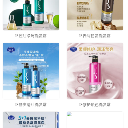
JS控油净屑洗发露
JS养润韧发洗发露
JS舒爽清油洗发露
JS修护锁色洗发露