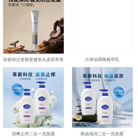
珍妮诗沙龙韧发健发头皮营养液
JS净油调衡精华乳
清爽止痒二合一洗发露
焗油滋润二合一洗发露